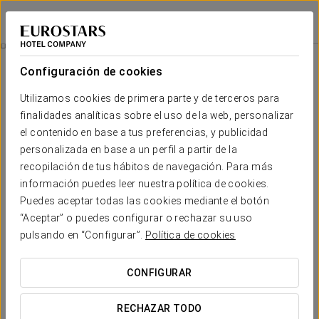
Eurostars Torre Sevilla
SEVILLA
Iniciar sesión e
Terraza Atalaya
Configuración de cookies
Terraza Atalaya
Utilizamos cookies de primera parte y de terceros para
finalidades analíticas sobre el uso de la web, personalizar
En el Eurostars Torre Sevilla queremos invitarte a descubrir el
cielo de la ciudad, conociéndola como nunca lo habías hecho:
el contenido en base a tus preferencias, y publicidad
a más de 180 metros de altura.
personalizada en base a un perfil a partir de la
recopilación de tus hábitos de navegación. Para más
información puedes leer nuestra política de cookies.
Puedes aceptar todas las cookies mediante el botón
“Aceptar” o puedes configurar o rechazar su uso
pulsando en “Configurar”.
Política de cookies
CONFIGURAR
RECHAZAR TODO