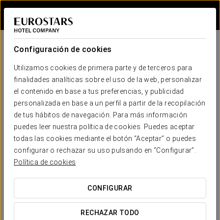
Iniciar sesión e
Condiciones generales
Configuración de cookies
Utilizamos cookies de primera parte y de terceros para
finalidades analíticas sobre el uso de la web, personalizar
Las presentes
Condiciones Generales
, junto con las
el contenido en base a tus preferencias, y publicidad
condiciones particulares de la reserva, regulan las
personalizada en base a un perfil a partir de la recopilación
condiciones de su reserva. La reserva está sujeta a la
de tus hábitos de navegación. Para más información
legislación del país del establecimiento y legislación local, y
puedes leer nuestra política de cookies. Puedes aceptar
derechos del consumidor en función de su domicilio.
todas las cookies mediante el botón “Aceptar” o puedes
configurar o rechazar su uso pulsando en “Configurar”.
Protección de datos personales: la ejecución de la reserva
Política de cookies
implica el tratamiento de los datos personales por el
operador de la reserva y por el establecimiento. Para
CONFIGURAR
derechos de protección de datos e información detallada
consulte el apartado “política de privacidad”. Operador de
RECHAZAR TODO
la reserva: EUROSTARS HOTEL COMPANY SL, Registro