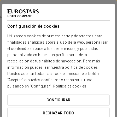
Eurostars Torre Sevilla
SEVILLA
Iniciar sesión e
Experiencia Nupcial
Configuración de cookies
Utilizamos cookies de primera parte y de terceros para
finalidades analíticas sobre el uso de la web, personalizar
el contenido en base a tus preferencias, y publicidad
personalizada en base a un perfil a partir de la
recopilación de tus hábitos de navegación. Para más
información puedes leer nuestra política de cookies.
Puedes aceptar todas las cookies mediante el botón
130 €
“Aceptar” o puedes configurar o rechazar su uso
Experiencia nupcial
pulsando en “Configurar”.
Política de cookies
Disfruta de una estancia mágica durante tu noche de bodas
CONFIGURAR
en Eurostars Torre Sevilla, gracias a nuestra experiencia
nupcial.
RECHAZAR TODO