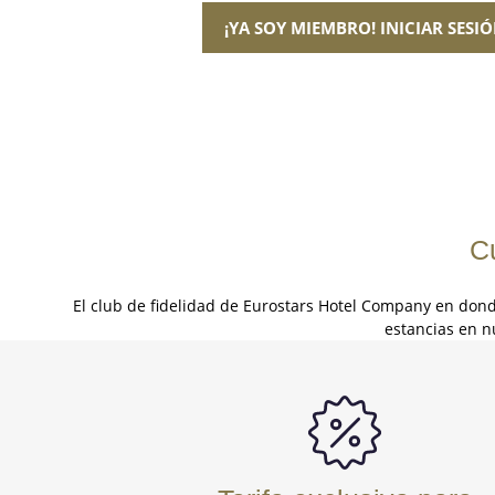
¡YA SOY MIEMBRO! INICIAR SESI
C
El club de fidelidad de Eurostars Hotel Company
en
dond
estancias en n