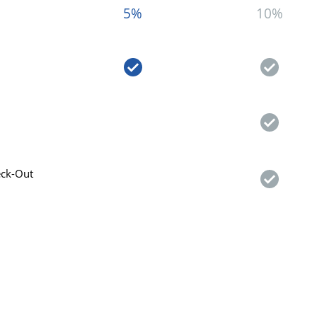
5%
10%
Beneficio no incluido
eck-Out
Beneficio no incluido
Beneficio no incluido
Beneficio
Beneficio no incluido
Beneficio