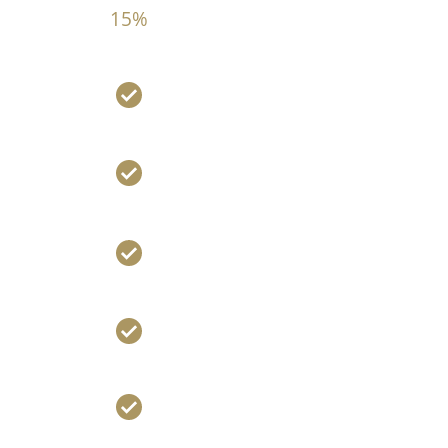
15%
 no incluido
 no incluido