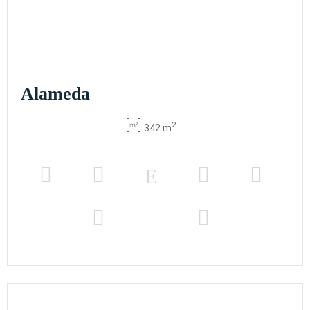
x m
altura
Trajano
2
42 m
30
15
18
15
16
30
x m
altura
Alameda
Adriano
2
40 m
2
10
-
-
-
10
-
342 m
x m
altura
Macarena
2
42 m
30
15
18
15
16
-
x m
altura
Cartuja
2
100 m
60
50
48
40
36
80
x m
altura
Giralda I