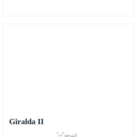
Giralda II
2
50 m