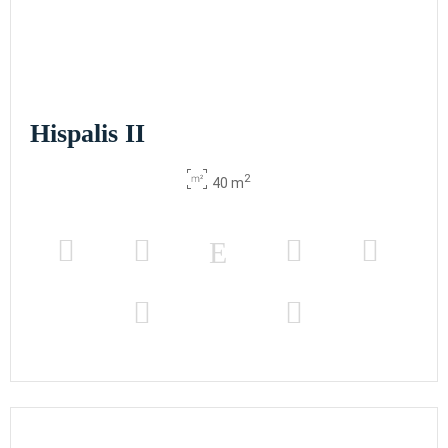
Hispalis II
2
40 m