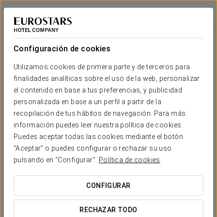
Eurostars Torre Sevilla
SEVILLA
Iniciar sesión e
Sala
Forma
Escuela
Banquete
Cocktail
Imperial
Teatro
Cabaret
U
Configuración de cookies
Alameda
2
342 m
Tu evento en
Utilizamos cookies de primera parte y de terceros para
150
-
160
56
56
220
x m
finalidades analíticas sobre el uso de la web, personalizar
altura
el contenido en base a tus preferencias, y publicidad
Restauración
personalizada en base a un perfil a partir de la
2
391 m
150
180
-
-
56
-
recopilación de tus hábitos de navegación. Para más
x m
SOLICITAR PRESUPUESTO
información puedes leer nuestra política de cookies.
altura
Puedes aceptar todas las cookies mediante el botón
Alcázar
“Aceptar” o puedes configurar o rechazar su uso
2
96 m
50
40
48
36
36
60
pulsando en “Configurar”.
Política de cookies
x m
altura
CONFIGURAR
Catedral
2
46 m
6
-
-
5
5
-
x m
RECHAZAR TODO