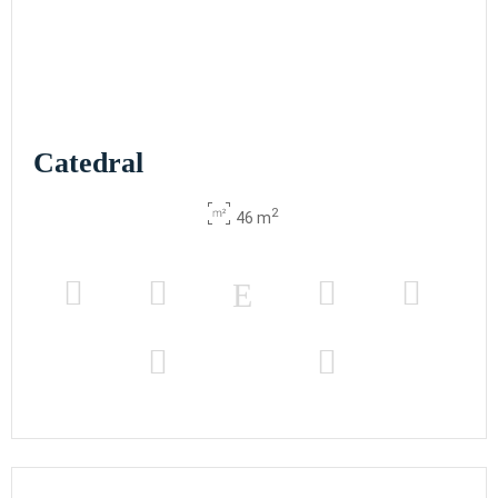
Catedral
2
46 m