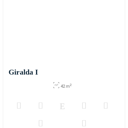
Giralda I
2
42 m