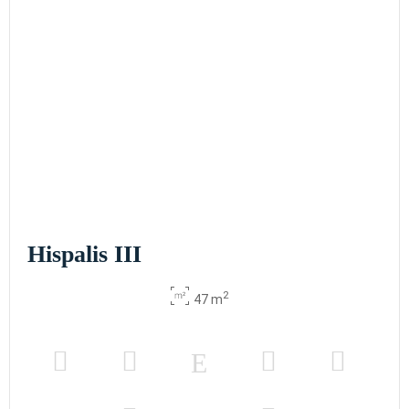
Hispalis III
2
47 m