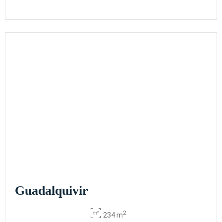
Guadalquivir
2
234 m