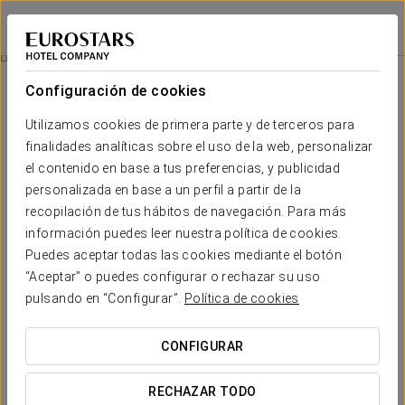
Eurostars Torre Sevilla
SEVILLA
Iniciar sesión e
Habitaciones
Configuración de cookies
Habitaciones
El confort y descanso que necesitas
Utilizamos cookies de primera parte y de terceros para
finalidades analíticas sobre el uso de la web, personalizar
el contenido en base a tus preferencias, y publicidad
El Eurostars Torre Sevilla dispone de
244 exclusivas
habitaciones,
todas ellas exteriores y dotadas de grandes
personalizada en base a un perfil a partir de la
ventanales desde los que disfrutar de unas privilegiadas vistas
recopilación de tus hábitos de navegación. Para más
sobre la ciudad. La apuesta por el uso de colores neutros,
información puedes leer nuestra política de cookies.
unida al juego de texturas, ofrece la calidez y la armonía
necesarias para una estancia de ensueño.
El Eurostars Torre
Puedes aceptar todas las cookies mediante el botón
Sevilla contempla una gama de habitaciones que incluyen la
“Aceptar” o puedes configurar o rechazar su uso
doble estándar y la doble ejecutiva, pasando por la suite, hasta
pulsando en “Configurar”.
Política de cookies
llegar a la gran suite presidencial, que está ubicada en la planta
33 y cuenta con una espectacular panorámica del centro
histórico y los principales monumentos de Sevilla.
CONFIGURAR
Además, todas ellas disponen de
equipamientos de última
tecnología
y de las máximas prestaciones para el descanso.
RECHAZAR TODO
El baño cuenta con bañera y ducha para ofrecer la mejor