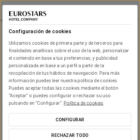
Eurostars Torre Sevilla
SEVILLA
Iniciar sesión e
Vive Eurostars
Configuración de cookies
Utilizamos cookies de primera parte y de terceros para
finalidades analíticas sobre el uso de la web, personalizar
el contenido en base a tus preferencias, y publicidad
personalizada en base a un perfil a partir de la
recopilación de tus hábitos de navegación. Para más
información puedes leer nuestra política de cookies.
Puedes aceptar todas las cookies mediante el botón
10 € persona
“Aceptar” o puedes configurar o rechazar su uso
Vive Eurostars
pulsando en “Configurar”.
Política de cookies
Disfruta de tu estancia en nuestro hotel con un refrescante
CONFIGURAR
mojito en las alturas de Sevilla.
RECHAZAR TODO