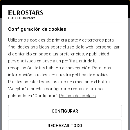
Iniciar sesión e
Configuración de cookies
Utilizamos cookies de primera parte y de terceros para
finalidades analíticas sobre el uso de la web, personalizar
el contenido en base a tus preferencias, y publicidad
personalizada en base a un perfil a partir de la
recopilación de tus hábitos de navegación. Para más
información puedes leer nuestra política de cookies.
Puedes aceptar todas las cookies mediante el botón
“Aceptar” o puedes configurar o rechazar su uso
pulsando en “Configurar”.
Política de cookies
REGALA VIAJES, REGALA
CONFIGURAR
ILUSIÓN
RECHAZAR TODO
Regala la magia de viajar y haz que sea