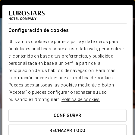
Iniciar sesión e
Configuración de cookies
Utilizamos cookies de primera parte y de terceros para
finalidades analíticas sobre el uso de la web, personalizar
el contenido en base a tus preferencias, y publicidad
EUROSTARS HOTEL COMPANY
personalizada en base a un perfil a partir de la
Contacta con nosotros
recopilación de tus hábitos de navegación. Para más
información puedes leer nuestra política de cookies.
Puedes aceptar todas las cookies mediante el botón
“Aceptar” o puedes configurar o rechazar su uso
pulsando en “Configurar”.
Política de cookies
CONFIGURAR
En esta sección encontrarás toda la
información de contacto de nuestros hoteles
RECHAZAR TODO