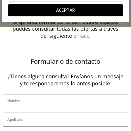
de lujo y de los distintos departamentos de la
cadena.
ACEPTAR
Si quieres formar parte de nuestro equipo,
puedes consultar todas las ofertas a través
del siguiente
enlace.
Formulario de contacto
¿Tienes alguna consulta?
Envíanos un mensaje
y te responderemos lo antes posible.
Nombre
Apellidos