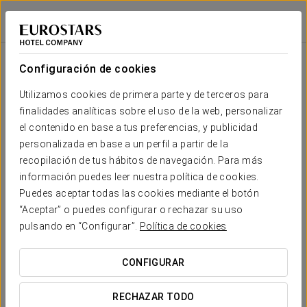
Eurostars Hotel de la Reconquista
OVIEDO
Iniciar sesión e
Configuración de cookies
Tu boda en
Utilizamos cookies de primera parte y de terceros para
finalidades analíticas sobre el uso de la web, personalizar
el contenido en base a tus preferencias, y publicidad
personalizada en base a un perfil a partir de la
recopilación de tus hábitos de navegación. Para más
SOLICITAR PRESUPUESTO
información puedes leer nuestra política de cookies.
Puedes aceptar todas las cookies mediante el botón
“Aceptar” o puedes configurar o rechazar su uso
pulsando en “Configurar”.
Política de cookies
Boda Elena y Emi
CONFIGURAR
RECHAZAR TODO
Tarifas especiales para este evento.