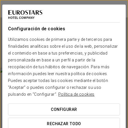
Eurostars Hotel de la Reconquista
OVIEDO
Iniciar sesión e
Configuración de cookies
Utilizamos cookies de primera parte y de terceros para
Eurostars Hotel de la
finalidades analíticas sobre el uso de la web, personalizar
Reconquista
el contenido en base a tus preferencias, y publicidad
personalizada en base a un perfil a partir de la
OVIEDO
recopilación de tus hábitos de navegación. Para más
información puedes leer nuestra política de cookies.
Puedes aceptar todas las cookies mediante el botón
“Aceptar” o puedes configurar o rechazar su uso
pulsando en “Configurar”.
Política de cookies
CONFIGURAR
¿CUÁNDO QUIERES IR?


RECHAZAR TODO