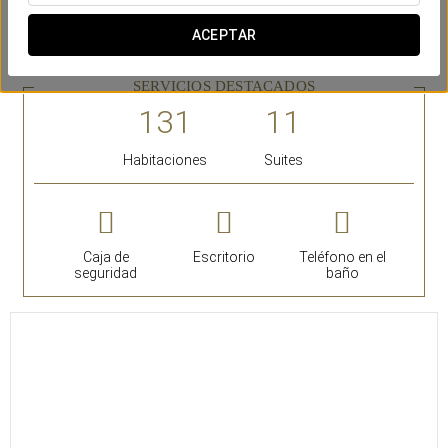
decorado con materiales nobles y alfombras de la Real
Fábrica de Tapices. Están decoradas con piezas de arte y
ACEPTAR
antigüedades de gran valor.
SERVICIOS DESTACADOS
Habitaciones
Suites
Caja de
Escritorio
Teléfono en el
seguridad
baño