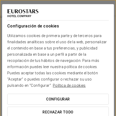
Eurostars Hotel de la Reconquista
OVIEDO
Iniciar sesión e
Habitaciones
Configuración de cookies
Habitaciones
El confort y descanso que necesitas
Utilizamos cookies de primera parte y de terceros para
finalidades analíticas sobre el uso de la web, personalizar
el contenido en base a tus preferencias, y publicidad
El Eurostars
Hotel de La Reconquista
pone a disposición de
sus clientes 142 estancias de lujo, luminosas y elegantes,
personalizada en base a un perfil a partir de la
todas ellas exteriores y de estilo clásico. Dotadas con dos
recopilación de tus hábitos de navegación. Para más
camas individuales o cama de matrimonio y con textiles de
información puedes leer nuestra política de cookies.
calidad suprema, las habitaciones cuentan además con una
completa carta de almohadas, TV LCD de 32 pulgadas,
Puedes aceptar todas las cookies mediante el botón
posibilidad de aire acondicionado con control individual y
“Aceptar” o puedes configurar o rechazar su uso
espacio de trabajo con conexión wifi.
pulsando en “Configurar”.
Política de cookies
Hay
7 Junior Suites y 4 Grand Suites
. Las joyas del Eurostars
Hotel de La Reconquista
son sus dos Suites Reales, situadas
CONFIGURAR
en su zona más exclusiva y con balcones localizados en la
fachada barroca. Cada una disfruta de una superficie de 80
m2, un dormitorio independiente, un cuarto de baño de mármol
RECHAZAR TODO
con bañera de hidromasaje y un salón de ambiente clásico