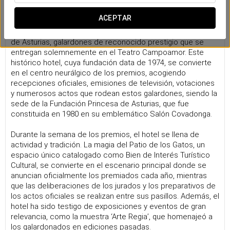
Premios Princesa de Asturias
ACEPTAR
El Eurostars Hotel La Reconquista es el lugar donde cada
año se reúnen los distintos jurados de los Premios Princesa
de Asturias, galardones de reconocido prestigio que se
entregan solemnemente en el Teatro Campoamor. Este
histórico hotel, cuya fundación data de 1974, se convierte
en el centro neurálgico de los premios, acogiendo
recepciones oficiales, emisiones de televisión, votaciones
y numerosos actos que rodean estos galardones, siendo la
sede de la Fundación Princesa de Asturias, que fue
constituida en 1980 en su emblemático Salón Covadonga.
Durante la semana de los premios, el hotel se llena de
actividad y tradición. La magia del Patio de los Gatos, un
espacio único catalogado como Bien de Interés Turístico
Cultural, se convierte en el escenario principal donde se
anuncian oficialmente los premiados cada año, mientras
que las deliberaciones de los jurados y los preparativos de
los actos oficiales se realizan entre sus pasillos. Además, el
hotel ha sido testigo de exposiciones y eventos de gran
relevancia, como la muestra ‘Arte Regia’, que homenajeó a
los galardonados en ediciones pasadas.