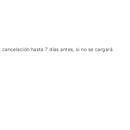
: cancelación hasta 7 días antes, si no se cargará
Ubicación y contacto
Calle Poeta Alonso de Bonilla nº3
Córdoba
14012 España