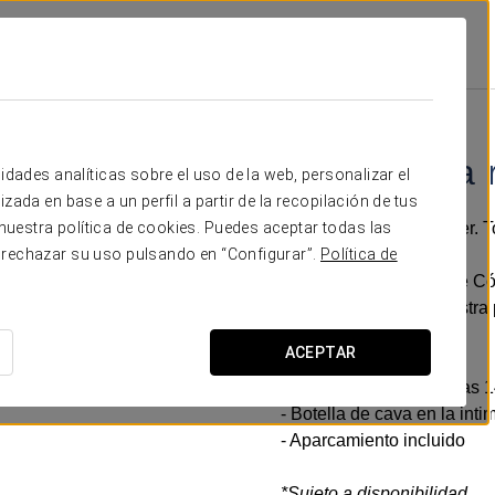
oba
Promociones
Experiencia Romántica
25€
Experiencia 
idades analíticas sobre el uso de la web, personalizar el
zada en base a un perfil a partir de la recopilación de tus
Detalles para sorprender. T
uestra política de cookies. Puedes aceptar todas las
 rechazar su uso pulsando en “Configurar”.
Política de
En el Crisol Jardines de 
para compartir con vuestra 
ACEPTAR
Incluye:
- Late check out hasta las 1
- Botella de cava en la int
- Aparcamiento incluido
*Sujeto a disponibilidad