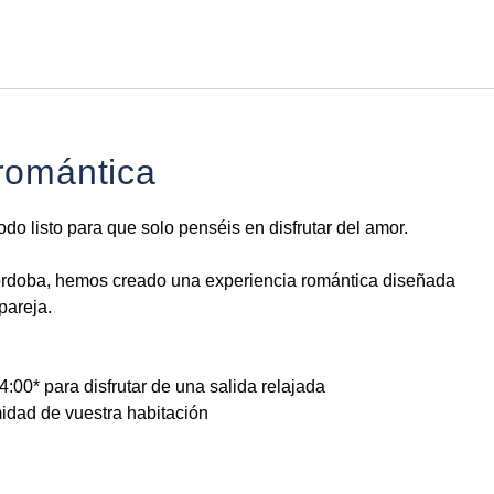
Español
Iniciar sesión en Star Tra
romántica
odo listo para que solo penséis en disfrutar del amor.
Córdoba, hemos creado una experiencia romántica diseñada
pareja.
4:00* para disfrutar de una salida relajada
imidad de vuestra habitación