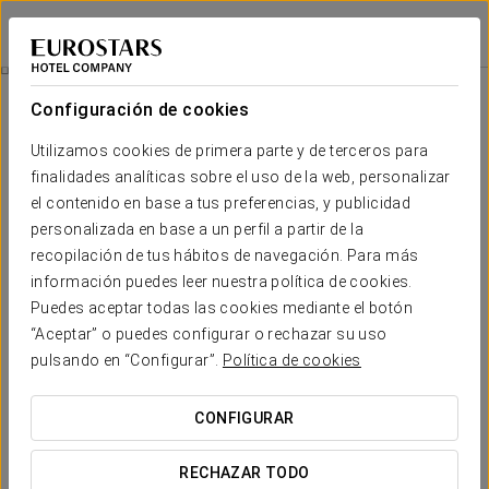
Crisol Jardines de Córdoba
CÓRDOBA
Iniciar sesión e
Grill & Garden
Configuración de cookies
Utilizamos cookies de primera parte y de terceros para
finalidades analíticas sobre el uso de la web, personalizar
el contenido en base a tus preferencias, y publicidad
personalizada en base a un perfil a partir de la
recopilación de tus hábitos de navegación. Para más
información puedes leer nuestra política de cookies.
Puedes aceptar todas las cookies mediante el botón
“Aceptar” o puedes configurar o rechazar su uso
49 €
Grill & garden
pulsando en “Configurar”.
Política de cookies
Disfruta de una velada al aire libre en el entorno único de
CONFIGURAR
los jardines del hotel Crisol Jardines de Córdoba con
nuestra promoción especial Grill & Garden.
RECHAZAR TODO