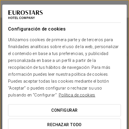
Crisol Jardines de Córdoba
CÓRDOBA
Iniciar sesión e
Configuración de cookies
Utilizamos cookies de primera parte y de terceros para
finalidades analíticas sobre el uso de la web, personalizar
Crisol Jardines de Córdoba
el contenido en base a tus preferencias, y publicidad
personalizada en base a un perfil a partir de la
CÓRDOBA
recopilación de tus hábitos de navegación. Para más
información puedes leer nuestra política de cookies.
Puedes aceptar todas las cookies mediante el botón
“Aceptar” o puedes configurar o rechazar su uso
pulsando en “Configurar”.
Política de cookies
CONFIGURAR
¿CUÁNDO QUIERES IR?


RECHAZAR TODO