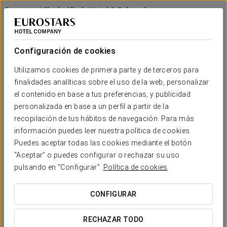
Eurostars Vila de Allariz Hotel & Balneario
OURENSE - ALLARIZ
Sala
Iniciar sesión e
Forma
Escuela
Banquete
Cocktail
Imperial
Teatro
Cabaret
U
Configuración de cookies
Gran
Forum A
Tu evento en
Utilizamos cookies de primera parte y de terceros para
2
-
60
45
24
20
60
83 m
finalidades analíticas sobre el uso de la web, personalizar
x m
altura
el contenido en base a tus preferencias, y publicidad
personalizada en base a un perfil a partir de la
Salón
recopilación de tus hábitos de navegación. Para más
Leovinci
SOLICITAR PRESUPUESTO
2
300
500
50
50
-
480
información puedes leer nuestra política de cookies.
590 m
x m
Puedes aceptar todas las cookies mediante el botón
altura
“Aceptar” o puedes configurar o rechazar su uso
pulsando en “Configurar”.
Política de cookies
CONFIGURAR
RECHAZAR TODO