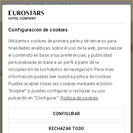
Eurostars Vila de Allariz Hotel & Balneario
OURENSE - ALLARIZ
Iniciar sesión e
Configuración de cookies
Utilizamos cookies de primera parte y de terceros para
Eurostars Vila de Allariz Hotel
finalidades analíticas sobre el uso de la web, personalizar
& Balneario
el contenido en base a tus preferencias, y publicidad
personalizada en base a un perfil a partir de la
OURENSE - ALLARIZ
recopilación de tus hábitos de navegación. Para más
información puedes leer nuestra política de cookies.
Puedes aceptar todas las cookies mediante el botón
“Aceptar” o puedes configurar o rechazar su uso
pulsando en “Configurar”.
Política de cookies
CONFIGURAR
¿CUÁNDO QUIERES IR?


RECHAZAR TODO