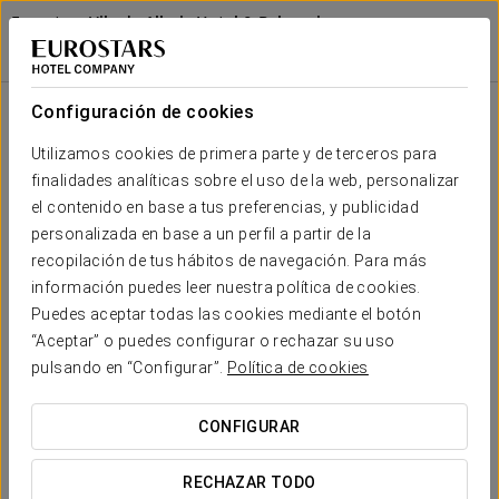
Eurostars Vila de Allariz Hotel & Balneario
OURENSE - ALLARIZ
Iniciar sesión e
Regala Vila De Allariz
Configuración de cookies
Utilizamos cookies de primera parte y de terceros para
finalidades analíticas sobre el uso de la web, personalizar
el contenido en base a tus preferencias, y publicidad
personalizada en base a un perfil a partir de la
recopilación de tus hábitos de navegación. Para más
información puedes leer nuestra política de cookies.
Puedes aceptar todas las cookies mediante el botón
Desde 145 €
“Aceptar” o puedes configurar o rechazar su uso
Regala Vila de Allariz
pulsando en “Configurar”.
Política de cookies
Una experiencia inolvidable merece un regalo único. Disfrutad
CONFIGURAR
de un día de desconexión y bienestar en Eurostars Vila de
Allariz.
RECHAZAR TODO