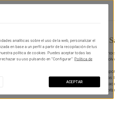
rdoba
Promociones
Experiencia Sabor Vital
15 €
Experiencia S
idades analíticas sobre el uso de la web, personalizar el
zada en base a un perfil a partir de la recopilación de tus
Aprovecha nuestra promoció
uestra política de cookies. Puedes aceptar todas las
estancia un momento inolvid
 rechazar su uso pulsando en “Configurar”.
Política de
- Early check-in (bajo dispon
- Late check-out hasta las 1
ACEPTAR
- Fruta fresca en la habitac
- Extra de agua en la habita