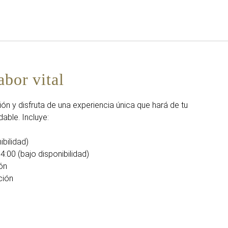
Español
Iniciar sesión en Star Tra
abor vital
n y disfruta de una experiencia única que hará de tu
able. Incluye:
ibilidad)
4:00 (bajo disponibilidad)
ión
ción