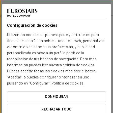
Eurostars Patios de Córdoba
CÓRDOBA
Iniciar sesión e
Descubre La Mezquita
Configuración de cookies
Utilizamos cookies de primera parte y de terceros para
finalidades analíticas sobre el uso de la web, personalizar
el contenido en base a tus preferencias, y publicidad
personalizada en base a un perfil a partir de la
recopilación de tus hábitos de navegación. Para más
información puedes leer nuestra política de cookies.
Puedes aceptar todas las cookies mediante el botón
32€
“Aceptar” o puedes configurar o rechazar su uso
Descubre la Mezquita
pulsando en “Configurar”.
Política de cookies
Con está promoción podrás conocer el monumento más
CONFIGURAR
significativo de nuestra ciudad, la Mezquita de Córdoba,
declarada Patrimonio de la Humanidad por la UNESCO.
RECHAZAR TODO