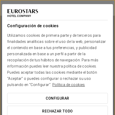
Eurostars Patios de Córdoba
CÓRDOBA
Iniciar sesión e
Configuración de cookies
Utilizamos cookies de primera parte y de terceros para
finalidades analíticas sobre el uso de la web, personalizar
Eurostars Patios de Córdoba
el contenido en base a tus preferencias, y publicidad
personalizada en base a un perfil a partir de la
CÓRDOBA
recopilación de tus hábitos de navegación. Para más
información puedes leer nuestra política de cookies.
Puedes aceptar todas las cookies mediante el botón
“Aceptar” o puedes configurar o rechazar su uso
pulsando en “Configurar”.
Política de cookies
CONFIGURAR
¿CUÁNDO QUIERES IR?


RECHAZAR TODO