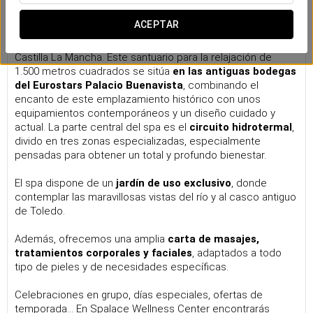
Spa Wellness Center
ACEPTAR
Ubicado a tan sólo cinco minutos del casco histórico de
Toledo, Spalace Wellness Center es el spa más grande de
Castilla La Mancha. Este santuario para la relajación de
1.500 metros cuadrados se sitúa
en las antiguas bodegas
del Eurostars Palacio Buenavista
, combinando el
encanto de este emplazamiento histórico con unos
equipamientos contemporáneos y un diseño cuidado y
actual. La parte central del spa es el
circuito hidrotermal
,
divido en tres zonas especializadas, especialmente
pensadas para obtener un total y profundo bienestar.
El spa dispone de un
jardín
de uso exclusivo
, donde
contemplar las maravillosas vistas del río y al casco antiguo
de Toledo.
Además, ofrecemos una amplia
carta de masajes,
tratamientos corporales y faciales
, adaptados a todo
tipo de pieles y de necesidades específicas.
Celebraciones en grupo, días especiales, ofertas de
temporada... En Spalace Wellness Center encontrarás