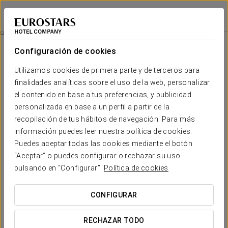
Eurostars Palacio Buenavista
TOLEDO
Iniciar sesión e
Experiencia Masaje Esencias Y Sentidos
Configuración de cookies
Utilizamos cookies de primera parte y de terceros para
finalidades analíticas sobre el uso de la web, personalizar
el contenido en base a tus preferencias, y publicidad
personalizada en base a un perfil a partir de la
recopilación de tus hábitos de navegación. Para más
información puedes leer nuestra política de cookies.
Puedes aceptar todas las cookies mediante el botón
80€ por persona
“Aceptar” o puedes configurar o rechazar su uso
Experiencia masaje esencias y
pulsando en “Configurar”.
Política de cookies
sentidos
CONFIGURAR
Déjate envolver por una experiencia de bienestar pensada
para desconectar cuerpo y mente:
RECHAZAR TODO