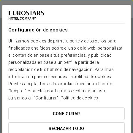
Eurostars Palacio Buenavista
TOLEDO
Iniciar sesión e
Configuración de cookies
Utilizamos cookies de primera parte y de terceros para
finalidades analíticas sobre el uso de la web, personalizar
Eurostars Palacio Buenavista
el contenido en base a tus preferencias, y publicidad
personalizada en base a un perfil a partir de la
TOLEDO
recopilación de tus hábitos de navegación. Para más
información puedes leer nuestra política de cookies.
Puedes aceptar todas las cookies mediante el botón
“Aceptar” o puedes configurar o rechazar su uso
pulsando en “Configurar”.
Política de cookies
CONFIGURAR
¿CUÁNDO QUIERES IR?


RECHAZAR TODO