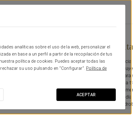
sta
Promociones
Acceso Ilimitado Al Circuito Termal
60 € por persona
Acceso ilimita
idades analíticas sobre el uso de la web, personalizar el
zada en base a un perfil a partir de la recopilación de tus
Disfruta de una experienci
uestra política de cookies. Puedes aceptar todas las
máximo tu estancia. Incluye
 rechazar su uso pulsando en “Configurar”.
Política de
Wellness Center, ideal para 
*Indícanos fecha y otra a 
*Oferta válida para la prim
ACEPTAR
hasta las 12:00h pm del día 
*El acceso al circuito hidr