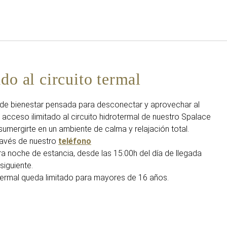
Español
Iniciar sesión en Star Tra
do al circuito termal
a de bienestar pensada para desconectar y aprovechar al
 acceso ilimitado al circuito hidrotermal de nuestro Spalace
sumergirte en un ambiente de calma y relajación total.
través de nuestro
teléfono
era noche de estancia, desde las 15:00h del día de llegada
siguiente.
otermal queda limitado para mayores de 16 años.