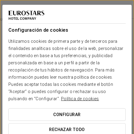
Eurostars La Pleta
LLEIDA - BAQUEIRA
Iniciar sesión e
Habitaciones
Configuración de cookies
Habitaciones
El confort y descanso que necesitas
Utilizamos cookies de primera parte y de terceros para
finalidades analíticas sobre el uso de la web, personalizar
el contenido en base a tus preferencias, y publicidad
Dormir en una de las 72 habitaciones del Eurostars La Pleta, en
Baqueira Beret, es toda una experiencia. Cada espacio ofrece
personalizada en base a un perfil a partir de la
lujo a pie de pista, ideal para relajarse tras un intenso día de
recopilación de tus hábitos de navegación. Para más
esquí.
información puedes leer nuestra política de cookies.
Todas las habitaciones están equipadas con las máximas
Puedes aceptar todas las cookies mediante el botón
comodidades: calefacción por suelo radiante, edredones y
“Aceptar” o puedes configurar o rechazar su uso
almohadas de plumón de ganso, y caja fuerte digital. Un
pulsando en “Configurar”.
Política de cookies
ambiente sofisticado donde el descanso se convierte en un
verdadero placer.
CONFIGURAR
SERVICIOS DESTACADOS
RECHAZAR TODO