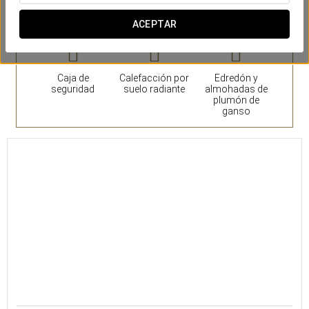
Habitaciones
ACEPTAR
Caja de
Calefacción por
Edredón y
seguridad
suelo radiante
almohadas de
plumón de
ganso
21