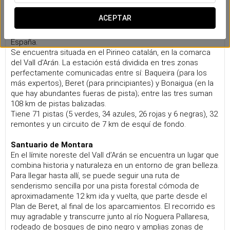
Qué visitar
ACEPTAR
Estación de esquí de Baqueira Beret
Una de las estaciones de esquí más importantes de
España.
Se encuentra situada en el Pirineo catalán, en la comarca
del Vall d’Arán. La estación está dividida en tres zonas
perfectamente comunicadas entre sí: Baqueira (para los
más expertos), Beret (para principiantes) y Bonaigua (en la
que hay abundantes fueras de pista); entre las tres suman
108 km de pistas balizadas.
Tiene 71 pistas (5 verdes, 34 azules, 26 rojas y 6 negras), 32
remontes y un circuito de 7 km de esquí de fondo.
Santuario de Montara
En el límite noreste del Vall d’Arán se encuentra un lugar que
combina historia y naturaleza en un entorno de gran belleza.
Para llegar hasta allí, se puede seguir una ruta de
senderismo sencilla por una pista forestal cómoda de
aproximadamente 12 km ida y vuelta, que parte desde el
Plan de Beret, al final de los aparcamientos. El recorrido es
muy agradable y transcurre junto al río Noguera Pallaresa,
rodeado de bosques de pino negro y amplias zonas de