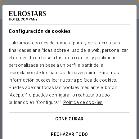
Eurostars La Pleta
LLEIDA - BAQUEIRA
Iniciar sesión e
Configuración de cookies
Utilizamos cookies de primera parte y de terceros para
finalidades analíticas sobre el uso de la web, personalizar
Eurostars La Pleta
el contenido en base a tus preferencias, y publicidad
personalizada en base a un perfil a partir de la
LLEIDA - BAQUEIRA
recopilación de tus hábitos de navegación. Para más
información puedes leer nuestra política de cookies.
Puedes aceptar todas las cookies mediante el botón
“Aceptar” o puedes configurar o rechazar su uso
pulsando en “Configurar”.
Política de cookies
CONFIGURAR
¿CUÁNDO QUIERES IR?


RECHAZAR TODO