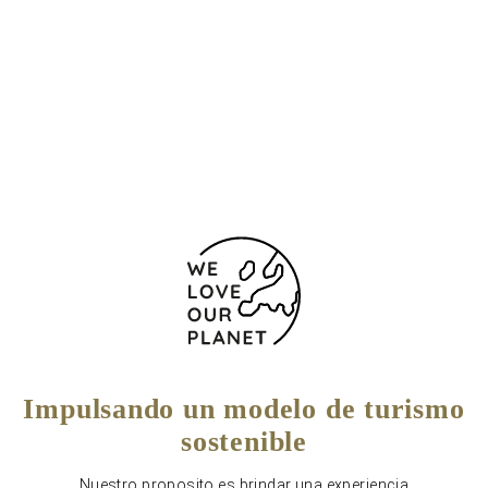
Carretera de Baqueira a Beret s/n Cota 1700
Lleida - Baqueira
25598 España
+34 973 64 55 50
Formulario de contacto
Impulsando un modelo de turismo
sostenible
Nuestro proposito es brindar una experiencia