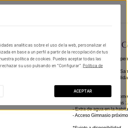
Promociones
Experiencia Confort
9€
Experiencia C
idades analíticas sobre el uso de la web, personalizar el
zada en base a un perfil a partir de la recopilación de tus
Horarios flexibles, todo p
uestra política de cookies. Puedes aceptar todas las
 rechazar su uso pulsando en “Configurar”.
Política de
En el Dorma Puerta de San
en tu eficiencia y comodida
Incluye:
ACEPTAR
- Early check in* para com
- Late check out hasta las 1
- Extra de agua en la habit
- Acceso Gimnasio próximo 
*Sujeto a disponibilidad