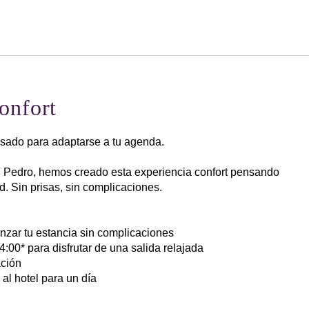
Español
Iniciar sesión en Star Tra
onfort
ensado para adaptarse a tu agenda.
 Pedro, hemos creado esta experiencia confort pensando
d. Sin prisas, sin complicaciones.
enzar tu estancia sin complicaciones
4:00* para disfrutar de una salida relajada
ación
al hotel para un día