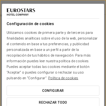
Dorma Puerta de San Pedro
LUGO
Iniciar sesión e
Promociones
Configuración de cookies
Promociones
Utilizamos cookies de primera parte y de terceros para
finalidades analíticas sobre el uso de la web, personalizar
el contenido en base a tus preferencias, y publicidad
personalizada en base a un perfil a partir de la
recopilación de tus hábitos de navegación. Para más
Experiencia romántica
información puedes leer nuestra política de cookies.
Puedes aceptar todas las cookies mediante el botón
18 €
“Aceptar” o puedes configurar o rechazar su uso
pulsando en “Configurar”.
Política de cookies
VER OFERTA
CONFIGURAR
RECHAZAR TODO