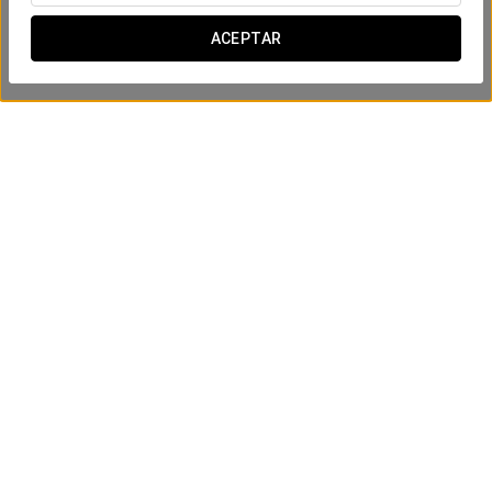
ACEPTAR
Experiencia Confort
9€
VER OFERTA