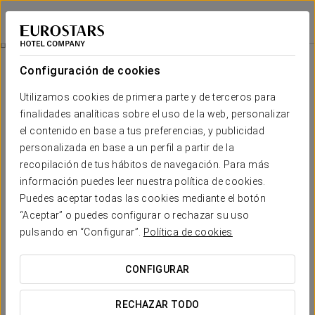
Dorma Puerta de San Pedro
LUGO
Iniciar sesión e
City Tour
Configuración de cookies
Utilizamos cookies de primera parte y de terceros para
finalidades analíticas sobre el uso de la web, personalizar
el contenido en base a tus preferencias, y publicidad
personalizada en base a un perfil a partir de la
recopilación de tus hábitos de navegación. Para más
información puedes leer nuestra política de cookies.
Puedes aceptar todas las cookies mediante el botón
“Aceptar” o puedes configurar o rechazar su uso
Desde 22€
City tour
pulsando en “Configurar”.
Política de cookies
Si quieres aprovechar tu estancia en Lugo para conocer la
CONFIGURAR
ciudad u otros puntos de interés cercanos, te proponemos
diversos planes. Te presentamos varias opciones y tú
RECHAZAR TODO
podrás escoger la que más se adapte a ti: