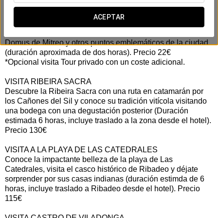
VISITA A LA CIUDAD DE LUGO
ACEPTAR
Durante una visita guiada a pie por la ciudad de Lugo,
descubre la muralla romana, el interior de la Catedral, la
Domus de Mitreo y otros puntos emblemáticos de la ciudad
(duración aproximada de dos horas). Precio 22€
*Opcional visita Tour privado con un coste adicional.
VISITA RIBEIRA SACRA
Descubre la Ribeira Sacra con una ruta en catamarán por
los Cañones del Sil y conoce su tradición vitícola visitando
una bodega con una degustación posterior (Duración
estimada 6 horas, incluye traslado a la zona desde el hotel).
Precio 130€
VISITA A LA PLAYA DE LAS CATEDRALES
Conoce la impactante belleza de la playa de Las
Catedrales, visita el casco histórico de Ribadeo y déjate
sorprender por sus casas indianas (duración estimda de 6
horas, incluye traslado a Ribadeo desde el hotel). Precio
115€
VISITA CASTRO DE VILADONGA