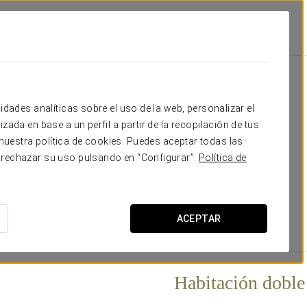
Habitaciones
tas
idades analíticas sobre el uso de la web, personalizar el
zada en base a un perfil a partir de la recopilación de tus
ibuidas en ocho plantas. Todas las estancias son exteriores,
uestra política de cookies. Puedes aceptar todas las
tos. El hotel dispone de
habitaciones individuales,
 rechazar su uso pulsando en “Configurar”.
Política de
on movilidad reducida.
apacidad máxima para 58 personas.
ACEPTAR
Habitación doble