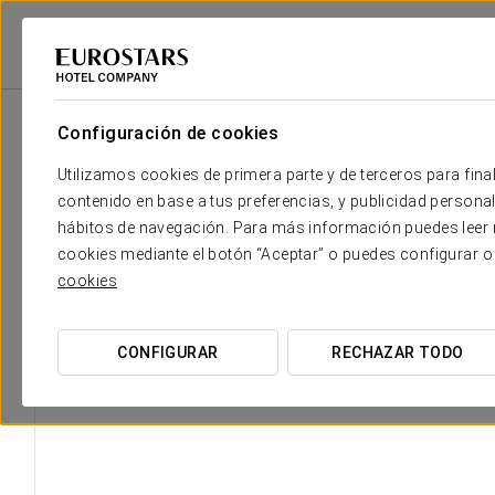
Eurostars Hotel Company
España
Lugo
Dorma Puerta De San Pedro
Configuración de cookies
El confort y descanso que necesi
Utilizamos cookies de primera parte y de terceros para final
contenido en base a tus preferencias, y publicidad personali
El Dorma Puerta de San Pedro dispone de 36 habitaciones, distr
hábitos de navegación. Para más información puedes leer n
con abundante luz natural, y dotadas de los mejores equipamien
cookies mediante el botón “Aceptar” o puedes configurar o
habitaciones dobles y habitaciones adaptadas a personas c
cookies
Está
prohibido fumar
en todas las instalaciones del hotel. C
CONFIGURAR
RECHAZAR TODO
DIMENSIONES
16