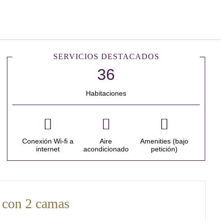
Español
Iniciar sesión en Star Tra
SERVICIOS DESTACADOS
Habitaciones
Conexión Wi-fi a
Aire
Amenities (bajo
internet
acondicionado
petición)
 con 2 camas