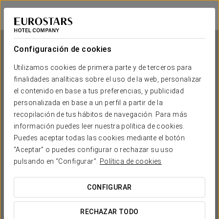
Dorma Puerta de San Pedro
LUGO
Iniciar sesión e
Configuración de cookies
Utilizamos cookies de primera parte y de terceros para
finalidades analíticas sobre el uso de la web, personalizar
Dorma Puerta de San Pedro
el contenido en base a tus preferencias, y publicidad
personalizada en base a un perfil a partir de la
LUGO
recopilación de tus hábitos de navegación. Para más
información puedes leer nuestra política de cookies.
Puedes aceptar todas las cookies mediante el botón
“Aceptar” o puedes configurar o rechazar su uso
pulsando en “Configurar”.
Política de cookies
CONFIGURAR
¿CUÁNDO QUIERES IR?


RECHAZAR TODO