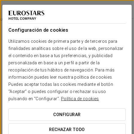
Áurea Palacio de la Tinta
MÁLAGA
Iniciar sesión e
Una Pausa Al Atardecer
Configuración de cookies
Utilizamos cookies de primera parte y de terceros para
finalidades analíticas sobre el uso de la web, personalizar
el contenido en base a tus preferencias, y publicidad
personalizada en base a un perfil a partir de la
recopilación de tus hábitos de navegación. Para más
información puedes leer nuestra política de cookies.
Puedes aceptar todas las cookies mediante el botón
20 €
“Aceptar” o puedes configurar o rechazar su uso
Una pausa al atardecer
pulsando en “Configurar”.
Política de cookies
Disfruta de un momento para ti en la terraza del hotel,
CONFIGURAR
con un cóctel preparado por nuestros bármanes y la
tranquilidad de no mirar el reloj. Una propuesta pensada
RECHAZAR TODO
para desconectar.