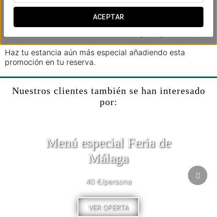
Incluye:
ACEPTAR
- 1 cóctel por persona en el bar de la terraza.
- Late check-out hasta las 14:00h (bajo disponibilidad).
Haz tu estancia aún más especial añadiendo esta
promoción en tu reserva.
Nuestros clientes también se han interesado
por:
Menú especial Feria de
Málaga
40 €/persona
VER OFERTA