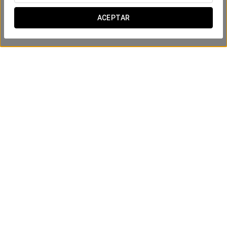
ACEPTAR
EntreCôte, EntreDos
59 € dos personas
VER OFERTA