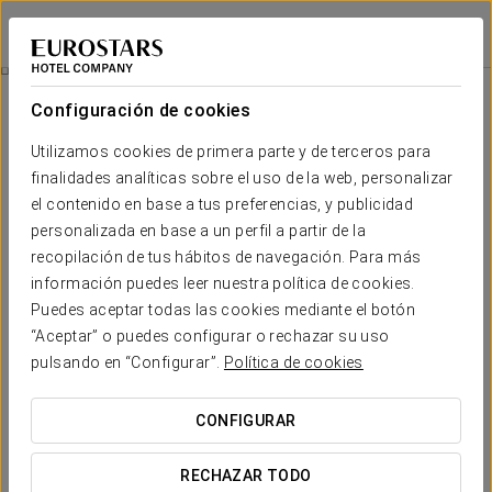
Áurea Palacio de la Tinta
MÁLAGA
Iniciar sesión e
Promociones
Configuración de cookies
Promociones
Utilizamos cookies de primera parte y de terceros para
finalidades analíticas sobre el uso de la web, personalizar
el contenido en base a tus preferencias, y publicidad
personalizada en base a un perfil a partir de la
recopilación de tus hábitos de navegación. Para más
Menú especial Feria de Málaga
información puedes leer nuestra política de cookies.
Puedes aceptar todas las cookies mediante el botón
40 €/persona
“Aceptar” o puedes configurar o rechazar su uso
pulsando en “Configurar”.
Política de cookies
VER OFERTA
CONFIGURAR
RECHAZAR TODO