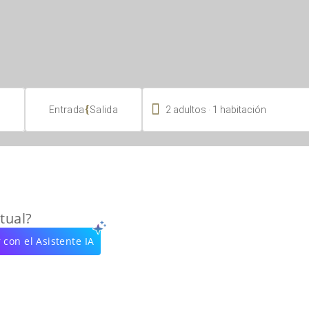

.
{
2
adultos
1
habitación
Entrada
Salida
tual?
 con el Asistente IA