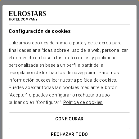
Áurea Museum
LISBOA
Iniciar sesión e
Sala
Forma
Escuela
Banquete
Cocktail
Imperial
Teatro
Cabaret
U
Configuración de cookies
Portugal
2
44 m
Tu evento en
Utilizamos cookies de primera parte y de terceros para
24
-
18
18
20
28
x m
finalidades analíticas sobre el uso de la web, personalizar
altura
el contenido en base a tus preferencias, y publicidad
Lusitania
personalizada en base a un perfil a partir de la
2
76 m
recopilación de tus hábitos de navegación. Para más
45
-
42
27
36
65
x m
SOLICITAR PRESUPUESTO
información puedes leer nuestra política de cookies.
altura
Puedes aceptar todas las cookies mediante el botón
Olissipo
“Aceptar” o puedes configurar o rechazar su uso
2
78 m
pulsando en “Configurar”.
Política de cookies
48
-
42
27
36
65
x m
altura
CONFIGURAR
Biblioteca
2
30 m
-
-
-
-
8
-
RECHAZAR TODO
x m