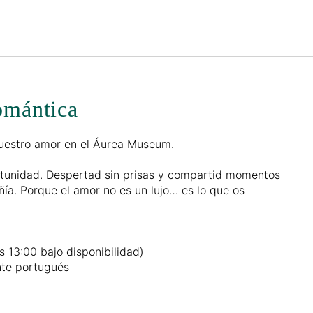
Español
Iniciar sesión en Star Tra
omántica
 vuestro amor en el Áurea Museum.
rtunidad. Despertad sin prisas y compartid momentos
ía. Porque el amor no es un lujo… es lo que os
s 13:00 bajo disponibilidad)
nte portugués