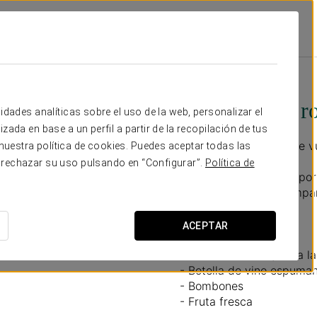
ociones
Experiencia Romántica
45 €
Experiencia r
idades analíticas sobre el uso de la web, personalizar el
zada en base a un perfil a partir de la recopilación de tus
Para disfrutar juntos de
uestra política de cookies. Puedes aceptar todas las
 rechazar su uso pulsando en “Configurar”.
Política de
No dejéis pasar esta opo
únicos en la mejor compañ
merecéis
ACEPTAR
Incluye:
- Late check out (hasta la
- Botella de vino espuma
- Bombones
- Fruta fresca