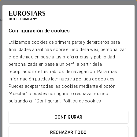
Áurea Museum
LISBOA
Iniciar sesión e
Acceso Spa
Configuración de cookies
Utilizamos cookies de primera parte y de terceros para
finalidades analíticas sobre el uso de la web, personalizar
el contenido en base a tus preferencias, y publicidad
personalizada en base a un perfil a partir de la
recopilación de tus hábitos de navegación. Para más
información puedes leer nuestra política de cookies.
Puedes aceptar todas las cookies mediante el botón
25 € por persona
“Aceptar” o puedes configurar o rechazar su uso
Acceso spa
pulsando en “Configurar”.
Política de cookies
Disfruta de un merecido descanso durante tus
CONFIGURAR
vacaciones. Relájate en nuestro circuito termal de 45
minutos, que incluye
piscina, baño turco y sauna
, y
RECHAZAR TODO
desconecta de la rutina.