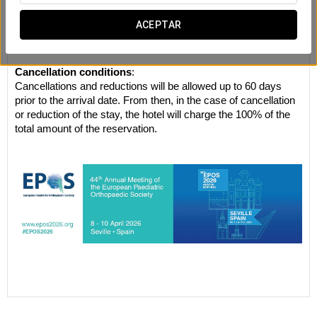
EPOS26
ACEPTAR
The Rate will be available until January 7, 2025 or until the
quota determined for this event is filled.
Cancellation conditions
:
Cancellations and reductions will be allowed up to 60 days
prior to the arrival date. From then, in the case of cancellation
or reduction of the stay, the hotel will charge the 100% of the
total amount of the reservation.