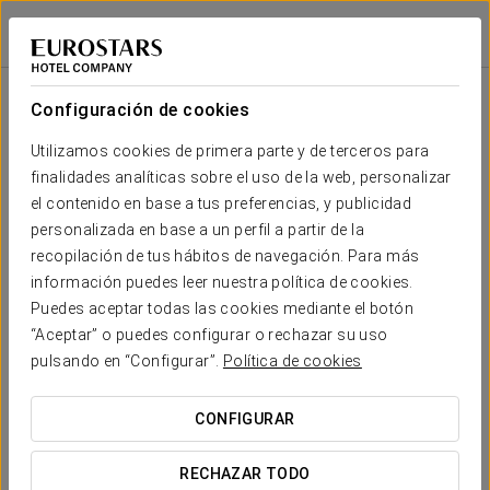
Exe Sevilla Macarena
SEVILLA
Iniciar sesión e
Configuración de cookies
Tu boda en
Utilizamos cookies de primera parte y de terceros para
finalidades analíticas sobre el uso de la web, personalizar
el contenido en base a tus preferencias, y publicidad
Imagina tu día especial lleno de luz, arte e historia
personalizada en base a un perfil a partir de la
en el corazón del centro histórico de Sevilla. En el
recopilación de tus hábitos de navegación. Para más
Exe Sevilla Macarena
, os ofrecemos el lugar
información puedes leer nuestra política de cookies.
perfecto para celebrar vuestra boda.
Puedes aceptar todas las cookies mediante el botón
“Aceptar” o puedes configurar o rechazar su uso
Nuestro equipo de
wedding planners
estará a
pulsando en “Configurar”.
Política de cookies
vuestra disposición para guiaros en cada paso del
camino. Ellos no solo capturarán vuestra esencia,
CONFIGURAR
sino que la transformarán en una celebración
personal y única que refleje todo lo que sois como
RECHAZAR TODO
pareja. Nuestro hotel se convertirá en el lienzo