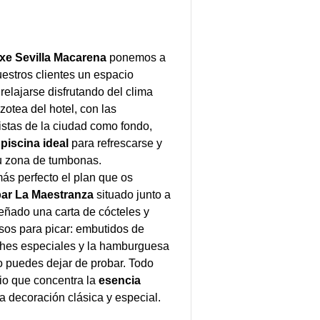
Exe Sevilla Macarena
ponemos a
uestros clientes un espacio
 relajarse disfrutando del clima
azotea del hotel, con las
istas de la ciudad como fondo,
a
piscina ideal
para refrescarse y
su zona de tumbonas.
ás perfecto el plan que os
bar La Maestranza
situado junto a
señado una carta de cócteles y
osos para picar: embutidos de
ches especiales y la hamburguesa
o puedes dejar de probar. Todo
cio que concentra la
esencia
 decoración clásica y especial.