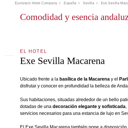
Eurostars Hotel Company
España
Sevilla
Exe Sevilla Mac
Comodidad y esencia andaluza
EL HOTEL
Exe Sevilla Macarena
Ubicado frente a la
basílica de la Macarena
y el
Par
disfrutar y conocer en profundidad la belleza de Anda
Sus habitaciones, situadas alrededor de un bello patio
dotadas de una
decoración elegante
y sofisticada
,
servicios necesarios para una estancia de lujo en Sev
El Exe Sevilla Macarena también pone a disposició