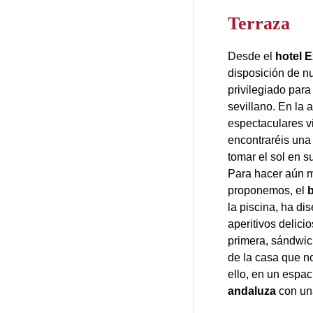
Terraza
Desde el
hotel 
disposición de n
privilegiado para
sevillano. En la 
espectaculares v
encontraréis un
tomar el sol en 
Para hacer aún m
proponemos, el
la piscina, ha di
aperitivos delici
primera, sándwi
de la casa que n
ello, en un espa
andaluza
con una