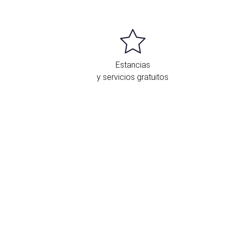
Estancias
y servicios gratuitos
bicación y contacto
San Juan de Ribera, 2
Sevilla
41009 España