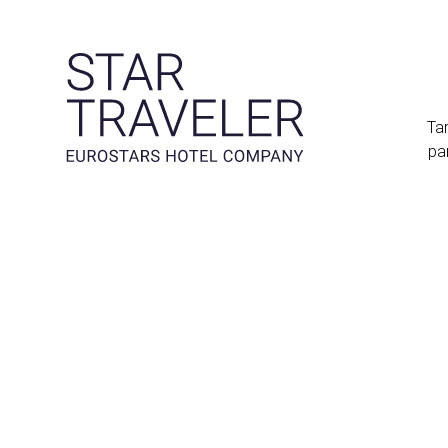
Tar
pa