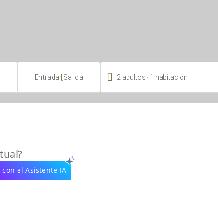

.
{
2
adultos
1
habitación
Entrada
Salida
tual?
 con el Asistente IA