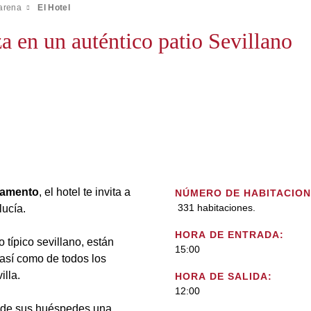
arena
El Hotel
 en un auténtico patio Sevillano
lamento
, el hotel te invita a
NÚMERO DE HABITACION
331 habitaciones.
lucía.
HORA DE ENTRADA:
 típico sevillano, están
15:00
 así como de todos los
illa.
HORA DE SALIDA:
12:00
n de sus huéspedes una