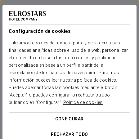
Exe Las Palmas
LAS PALMAS DE GRAN CANARIA
Iniciar sesión e
Configuración de cookies
Tu boda en
Utilizamos cookies de primera parte y de terceros para
finalidades analíticas sobre el uso de la web, personalizar
el contenido en base a tus preferencias, y publicidad
personalizada en base a un perfil a partir de la
recopilación de tus hábitos de navegación. Para más
SOLICITAR PRESUPUESTO
información puedes leer nuestra política de cookies.
Puedes aceptar todas las cookies mediante el botón
“Aceptar” o puedes configurar o rechazar su uso
pulsando en “Configurar”.
Política de cookies
Asamblea Regional 2025 Testigos de
Jehová
CONFIGURAR
RECHAZAR TODO