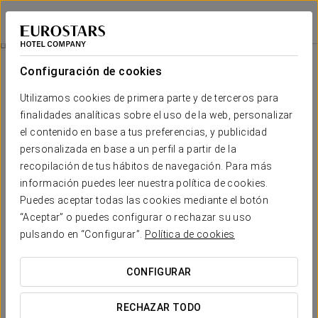
Exe Las Palmas
LAS PALMAS DE GRAN CANARIA
Iniciar sesión e
Promociones
Configuración de cookies
Promociones
Utilizamos cookies de primera parte y de terceros para
finalidades analíticas sobre el uso de la web, personalizar
el contenido en base a tus preferencias, y publicidad
personalizada en base a un perfil a partir de la
recopilación de tus hábitos de navegación. Para más
Experiencia romántica
información puedes leer nuestra política de cookies.
Puedes aceptar todas las cookies mediante el botón
30 €
“Aceptar” o puedes configurar o rechazar su uso
pulsando en “Configurar”.
Política de cookies
VER OFERTA
CONFIGURAR
RECHAZAR TODO