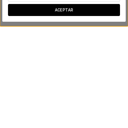
ACEPTAR
Experiencia Confort
10€
VER OFERTA