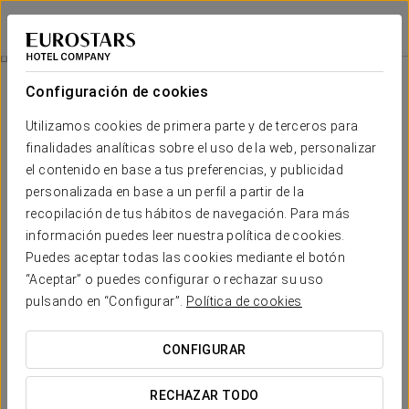
Exe Las Palmas
LAS PALMAS DE GRAN CANARIA
Iniciar sesión e
Experiencia Romántica
Configuración de cookies
Utilizamos cookies de primera parte y de terceros para
finalidades analíticas sobre el uso de la web, personalizar
el contenido en base a tus preferencias, y publicidad
personalizada en base a un perfil a partir de la
recopilación de tus hábitos de navegación. Para más
información puedes leer nuestra política de cookies.
Puedes aceptar todas las cookies mediante el botón
“Aceptar” o puedes configurar o rechazar su uso
30 €
Experiencia romántica
pulsando en “Configurar”.
Política de cookies
Detalles para sorprender. Todo listo para que solo penséis
CONFIGURAR
en disfrutar del amor.
RECHAZAR TODO