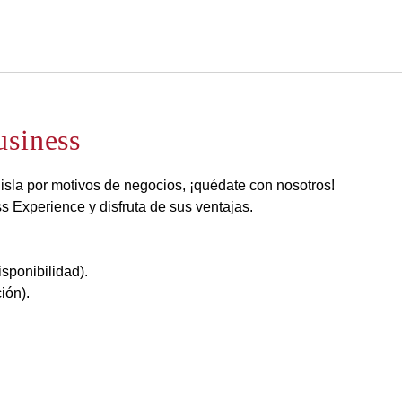
Español
Iniciar sesión en Star Tra
usiness
a isla por motivos de negocios, ¡quédate con nosotros!
 Experience y disfruta de sus ventajas.
isponibilidad).
ión).