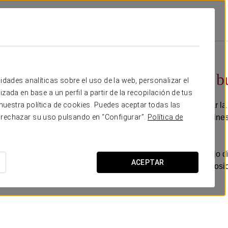
 Las Palmas
Promociones
Experiencia Business
10 €
Experiencia b
idades analíticas sobre el uso de la web, personalizar el
zada en base a un perfil a partir de la recopilación de tus
Si tienes pensado visitar l
uestra política de cookies. Puedes aceptar todas las
Aprovecha nuestra Business
 rechazar su uso pulsando en “Configurar”.
Política de
Incluye:
-Entrada anticipada (bajo d
ACEPTAR
-Minibar (no incluye reposic