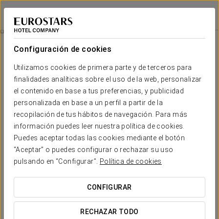
Exe Hotel Cataratas
PUERTO IGUAZÚ
Iniciar sesión e
Habitaciones
Configuración de cookies
Habitaciones
El confort y descanso que necesitas
Utilizamos cookies de primera parte y de terceros para
finalidades analíticas sobre el uso de la web, personalizar
el contenido en base a tus preferencias, y publicidad
El Hotel Cataratas dispone de 130 habitaciones de alto standing con
vistas a los jardines circundantes o a la piscina que gobierna todo el
personalizada en base a un perfil a partir de la
recinto. Las habitaciones, amplias y confortables, disponen de TV
recopilación de tus hábitos de navegación. Para más
por cable, minibar, aire acondicionado, caja de seguridad, conexión
Internet WiFi gratuita y baño completo.
información puedes leer nuestra política de cookies.
Puedes aceptar todas las cookies mediante el botón
Hay 128 habitaciones Master y 2 Master Suit, ideales para
“Aceptar” o puedes configurar o rechazar su uso
sorprender a tu pareja y disfrutar de una estancia como la que
siempre soñaste.
pulsando en “Configurar”.
Política de cookies
SERVICIOS DESTACADOS
CONFIGURAR
RECHAZAR TODO
Habitaciones