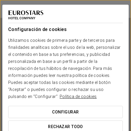
Exe Hotel Cataratas
PUERTO IGUAZÚ
Iniciar sesión e
Configuración de cookies
Utilizamos cookies de primera parte y de terceros para
finalidades analíticas sobre el uso de la web, personalizar
Exe Hotel Cataratas
el contenido en base a tus preferencias, y publicidad
personalizada en base a un perfil a partir de la
PUERTO IGUAZÚ
recopilación de tus hábitos de navegación. Para más
información puedes leer nuestra política de cookies.
Puedes aceptar todas las cookies mediante el botón
“Aceptar” o puedes configurar o rechazar su uso
pulsando en “Configurar”.
Política de cookies
CONFIGURAR
¿CUÁNDO QUIERES IR?


RECHAZAR TODO