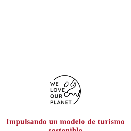
Ruta 12 km 4
Puerto Iguazú
3370 Argentina
+543757421150
5403757421090
Formulario de contacto
Impulsando un modelo de turismo
sostenible